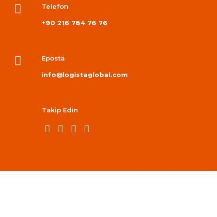
Telefon
+90 216 784 76 76
Eposta
info@logistaglobal.com
Takip Edin