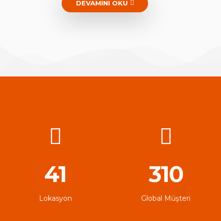
DEVAMINI OKU
41
310
Lokasyon
Global Müşteri