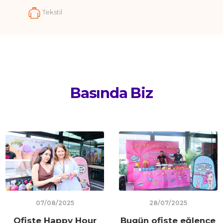
Tekstil
Basında Biz
07/08/2025
28/07/2025
Ofiste Happy Hour
Bugün ofiste eğlence