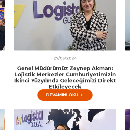
27/03/2024
Genel Müdürümüz Zeynep Akman:
Lojistik Merkezler Cumhuriyetimizin
İkinci Yüzyılında Geleceğimizi Direkt
Etkileyecek
DEVAMINI OKU