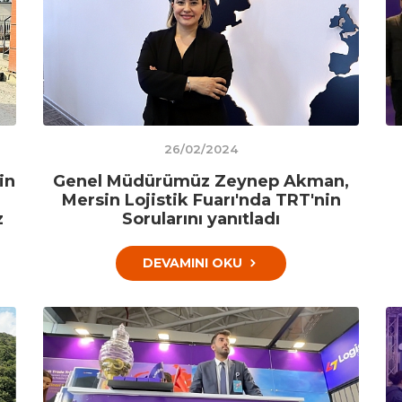
26/02/2024
in
Genel Müdürümüz Zeynep Akman,
Mersin Lojistik Fuarı'nda TRT'nin
z
Sorularını yanıtladı
DEVAMINI OKU