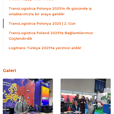
TransLogistica Polonya 2025'in ilk gününde iş
ortaklarımızla bir araya geldik!
TransLogistica Polonya 2025 | 2. Gün
TransLogistica Poland 2025’te Bağlantılarımızı
Güçlendirdik
Logitrans Türkiye 2025’te yerimizi aldık!
Galeri