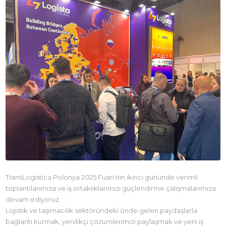
TransLogistica Polonya 2025 Fuarı'nın ikinci gününde verimli
toplantılarımıza ve iş ortaklıklarımızı güçlendirme çalışmalarımıza
devam ediyoruz.
Lojistik ve taşımacılık sektöründeki önde gelen paydaşlarla
bağlantı kurmak, yenilikçi çözümlerimizi paylaşmak ve yeni iş