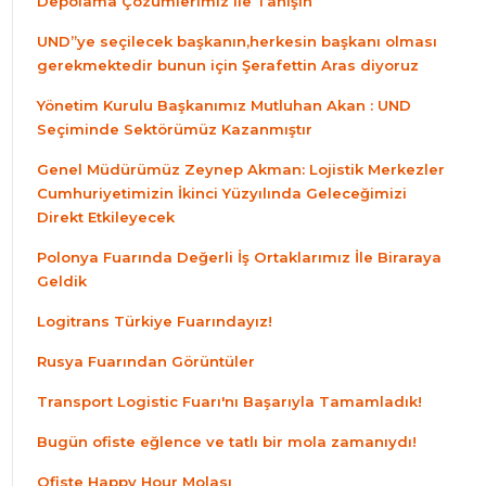
Depolama Çözümlerimiz ile Tanışın
UND”ye seçilecek başkanın,herkesin başkanı olması
gerekmektedir bunun için Şerafettin Aras diyoruz
Yönetim Kurulu Başkanımız Mutluhan Akan : UND
Seçiminde Sektörümüz Kazanmıştır
Genel Müdürümüz Zeynep Akman: Lojistik Merkezler
Cumhuriyetimizin İkinci Yüzyılında Geleceğimizi
Direkt Etkileyecek
Polonya Fuarında Değerli İş Ortaklarımız İle Biraraya
Geldik
Logitrans Türkiye Fuarındayız!
Rusya Fuarından Görüntüler
Transport Logistic Fuarı'nı Başarıyla Tamamladık!
Bugün ofiste eğlence ve tatlı bir mola zamanıydı!
Ofiste Happy Hour Molası