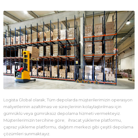
Logista Global olarak; Tüm depolarda müşterilerimizin operasyon
maliyetlerinin azaltılması ve süreçlerinin kolaylaştırılması için
gümrüklü veya gümrüksüz depolama hizmeti vermekteyiz.
Müşterilerimizin tercihine göre; ihracat yükleme platformu,
çapraz yükleme platformu, dağıtım merkezi gibi çeşitli depolama
çözümleri sunmaktayız.